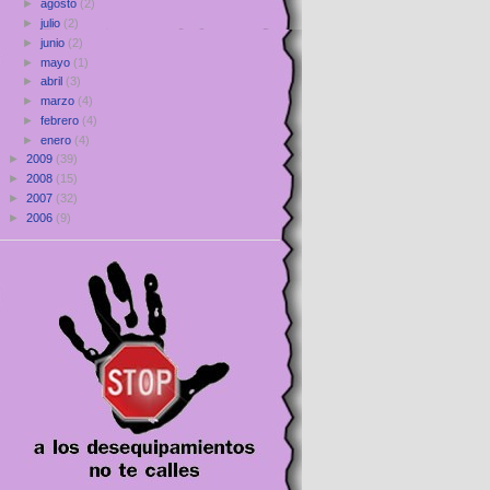
►
agosto
(2)
►
julio
(2)
►
junio
(2)
►
mayo
(1)
►
abril
(3)
►
marzo
(4)
►
febrero
(4)
►
enero
(4)
►
2009
(39)
►
2008
(15)
►
2007
(32)
►
2006
(9)