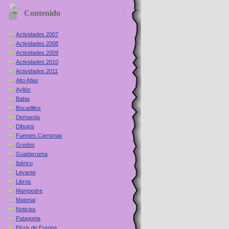
Contenido
Actividades.2007
Actividades.2008
Actividades.2009
Actividades.2010
Actividades.2011
Alto Atlas
Ayllón
Babia
Bocadillos
Demanda
Dibujos
Fuentes Carrionas
Gredos
Guadarrama
Ibérico
Levante
Libros
Mampodre
Material
Noticias
Patagonia
Picos de Europa