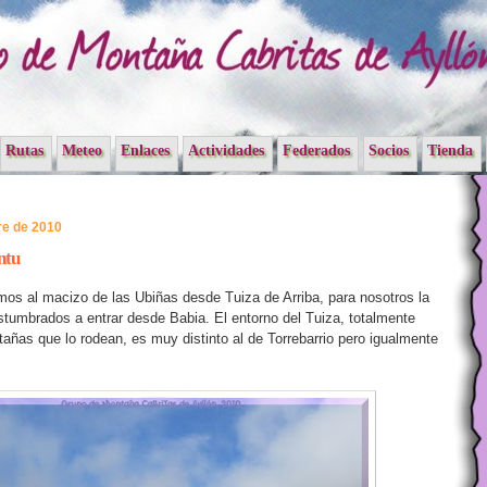
Rutas
Meteo
Enlaces
Actividades
Federados
Socios
Tienda
re de 2010
ntu
mos al macizo de las Ubiñas desde Tuiza de Arriba, para nosotros la
ostumbrados a entrar desde Babia. El entorno del Tuiza, totalmente
añas que lo rodean, es muy distinto al de Torrebarrio pero igualmente