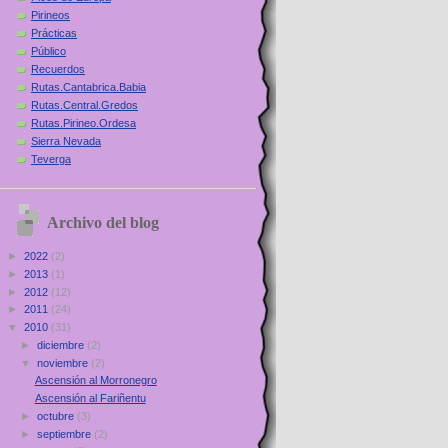
Pirineos
Prácticas
Público
Recuerdos
Rutas.Cantabrica.Babia
Rutas.Central.Gredos
Rutas.Pirineo.Ordesa
Sierra Nevada
Teverga
Archivo del blog
►
2022
(2)
►
2013
(1)
►
2012
(12)
►
2011
(24)
▼
2010
(31)
►
diciembre
(2)
▼
noviembre
(2)
Ascensión al Morronegro
Ascensión al Fariñentu
►
octubre
(3)
►
septiembre
(2)