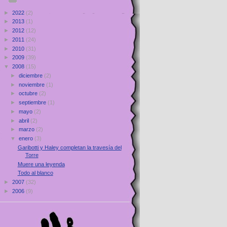
►
2022
(2)
►
2013
(1)
►
2012
(12)
►
2011
(24)
►
2010
(31)
►
2009
(39)
▼
2008
(15)
►
diciembre
(2)
►
noviembre
(1)
►
octubre
(2)
►
septiembre
(1)
►
mayo
(2)
►
abril
(2)
►
marzo
(2)
▼
enero
(3)
Garibotti y Haley completan la travesía del
Torre
Muere una leyenda
Todo al blanco
►
2007
(32)
►
2006
(9)