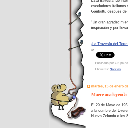
Esta travesía fue inte
escaladores italianos 
Garibotti, después de 
"Un gran agradecimient
inspiración y por llev
¡La Travesía del Torr
Publicado por
Grupo de
Etiquetas:
Noticias
martes, 15 de enero d
Muere una leyenda
El 29 de Mayo de 195
a la cumbre del Evere
Nueva Zelanda a los 