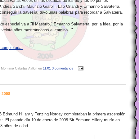
ntada varias veces en las décadas de los 80 y los 90 por los
Andrea Sarchi, Maurizio Giarolli, Elio Orlandi y Ermanno Salvaterra.
conseguir la travesía, tuvo unas palabras para recordar a Salvaterra.
o especial va a "il Maestro," Ermanno Salvaterra, por la idea, por la
ar veinte años mostrándonos el camino..."
e completada!
 Montaña Cabritas Ayllon
en
11:01
3 comentarios
e 2008
3 Edmund Hillary y Tenzing Norgay completaban la primera ascensión
st. El pasado día 10 de enero de 2008 Sir Edmund Hillary murío en
88 años de edad.