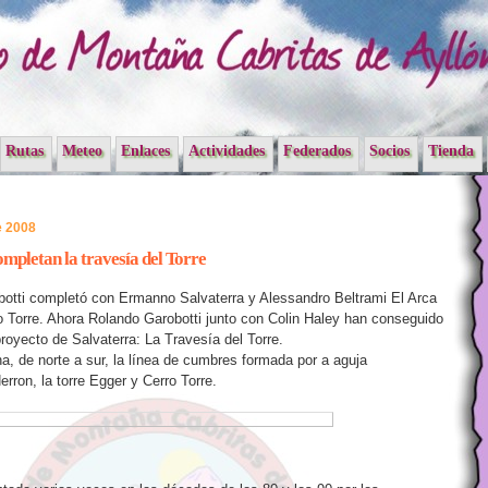
Rutas
Meteo
Enlaces
Actividades
Federados
Socios
Tienda
e 2008
ompletan la travesía del Torre
otti completó con Ermanno Salvaterra y Alessandro Beltrami El Arca
ro Torre. Ahora Rolando Garobotti junto con Colin Haley han conseguido
 proyecto de Salvaterra: La Travesía del Torre.
a, de norte a sur, la línea de cumbres formada por a aguja
erron, la torre Egger y Cerro Torre.