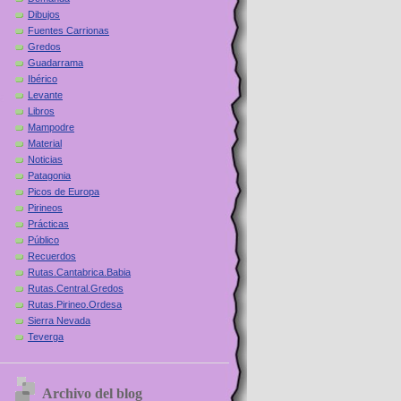
Dibujos
Fuentes Carrionas
Gredos
Guadarrama
Ibérico
Levante
Libros
Mampodre
Material
Noticias
Patagonia
Picos de Europa
Pirineos
Prácticas
Público
Recuerdos
Rutas.Cantabrica.Babia
Rutas.Central.Gredos
Rutas.Pirineo.Ordesa
Sierra Nevada
Teverga
Archivo del blog