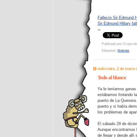
Fallecío Sir Edmund Hi
Sir Edmund Hillary fa
Publicado por
Grupo de
Etiquetas:
Noticias
miércoles, 2 de enero
Todo al blanco
Ya le teníamos ganas 
estábamos frotando la
puerto de La Quesera.
puerto y si había dem
los problemas de apar
El sábado 29 de dicie
Aunque encontramos ba
de llegar y desde allí