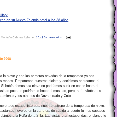
llary
llece en su Nueva Zelanda natal a los 88 años
 Montaña Cabritas Ayllon
en
15:42
0 comentarios
 de 2008
a la nieve y con las primeras nevadas de la temporada ya nos
s manos. Preparamos nuestros piolets y decidimos acercarnos al
 Si había demasiada nieve no podríamos subir en coche hasta el
asiado poca no podríamos hacer demasiado, pero, así, evitábamos
camiento y los atascos de Navacerrada y Cotos...
mbre todo estaba listo para nuestro estreno de la temporada de nieve.
stantes neveros en la carretera de subida al puerto fuimos capaces
 subimos a la Peña de la Silla. Las vistas eran estupendas: el blanco le