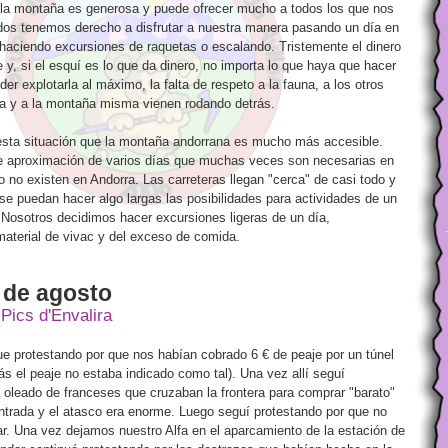
e la montaña es generosa y puede ofrecer mucho a todos los que nos
dos tenemos derecho a disfrutar a nuestra manera pasando un día en
haciendo excursiones de raquetas o escalando. Tristemente el dinero
 y, si el esquí es lo que da dinero, no importa lo que haya que hacer
er explotarla al máximo, la falta de respeto a la fauna, a los otros
a y a la montaña misma vienen rodando detrás.
esta situación que la montaña andorrana es mucho más accesible.
e aproximación de varios días que muchas veces son necesarias en
eo no existen en Andorra. Las carreteras llegan "cerca" de casi todo y
se puedan hacer algo largas las posibilidades para actividades de un
Nosotros decidimos hacer excursiones ligeras de un día,
material de vivac y del exceso de comida.
 de agosto
Pics d'Envalira
ue protestando por que nos habían cobrado 6 € de peaje por un túnel
s el peaje no estaba indicado como tal). Una vez allí seguí
a oleado de franceses que cruzaban la frontera para comprar "barato"
ntrada y el atasco era enorme. Luego seguí protestando por que no
car. Una vez dejamos nuestro Alfa en el aparcamiento de la estación de