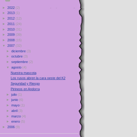
►
2022
(2)
►
2013
(1)
►
2012
(12)
►
2011
(24)
►
2010
(31)
►
2009
(39)
►
2008
(15)
▼
2007
(32)
►
diciembre
(3)
►
octubre
(3)
►
septiembre
(2)
▼
agosto
(4)
Nuestra mascota
Los rusos abren la cara oeste del K2
Seguridad y Riesgo
Pirineos en Andorra
►
julio
(1)
►
junio
(6)
►
mayo
(1)
►
abril
(3)
►
marzo
(4)
►
enero
(5)
►
2006
(9)