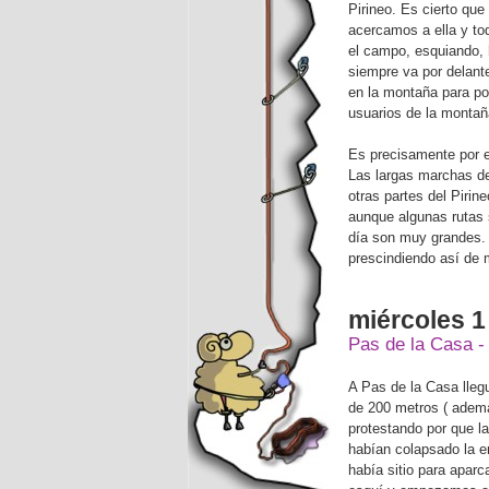
Pirineo. Es cierto qu
acercamos a ella y to
el campo, esquiando, 
siempre va por delante
en la montaña para pod
usuarios de la montañ
Es precisamente por 
Las largas marchas d
otras partes del Pirin
aunque algunas rutas 
día son muy grandes. 
prescindiendo así de 
miércoles 1
Pas de la Casa - 
A Pas de la Casa lleg
de 200 metros ( ademá
protestando por que l
habían colapsado la e
había sitio para apar