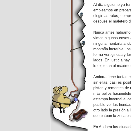
Al día siguiente ya te
empleamos en preparar
elegir las rutas, comp
después el maletero d
Nunca antes habíamos 
vimos algunas cosas 
ninguna montaña andor
montaña increíble, lo
forma vertiginosa y lo
lados. En justicia hay
lo explotan al máximo 
Andorra tiene tantas 
sin ellas, casi es pos
pistas y remontes de u
más bellos haciéndolo
estampa invernal a los
posible ver las herida
otro lado la presión a
que patean la zona e
En Andorra las ciudad