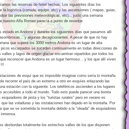
níamos las reservas de hotel hechas. Los siguientes días los
 la logística (comida, equipo, etc) y las ascensiones ( mapas, guias,
robar las previsiones meteorológicas, etc)... justo una semana
e nuestro Alfa Romeo parecía a punto de reventar.
estado en Andorra y durante los siguientes días que pasamos allí
asombrosas... y algunas decepcionantes. A pesar de que no hay
rana que supere los 3000 metros Andorra es un lugar de alta
s picos escarpados se suceden continuamente en todas direcciones de
s valles y lagos de origen glaciar encuentran repartidos por todos los
 que reconocer que Andorra es un lugar hermoso... y los que allí viven
!!!
estaciones de esquí que es imposible imaginar como sería lo montaña
ible recorrer el país de un extremo a otro en esquíes enlazando las
na estación con la siguiente. Los teleféricos ascienden a los lugares
s accesibles a todo el mundo. Todo esto puede parecer una bonita
 esquiadores de pista y los "turistas rurales" pero en verano es
s que las voladuras y las instalaciones han dejado en la montaña. Por
 la que se ve sometida la montaña debido a la "oleada" de esquiadores
s inmensa.
es desbordan totalmente los estrechos valles de los que disponen