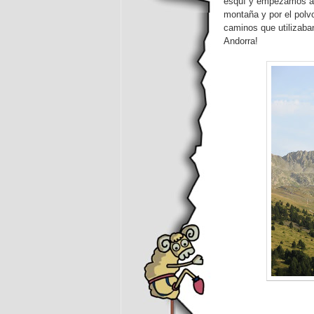
esquí y empezamos and
montaña y por el polv
caminos que utilizaba
Andorra!