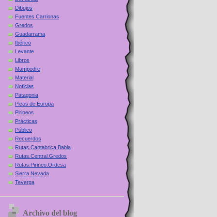
Dibujos
Fuentes Carrionas
Gredos
Guadarrama
Ibérico
Levante
Libros
Mampodre
Material
Noticias
Patagonia
Picos de Europa
Pirineos
Prácticas
Público
Recuerdos
Rutas.Cantabrica.Babia
Rutas.Central.Gredos
Rutas.Pirineo.Ordesa
Sierra Nevada
Teverga
Archivo del blog